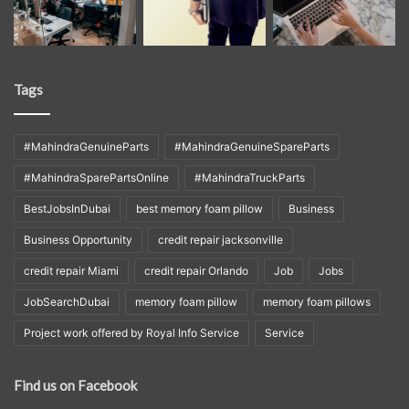
Tags
#MahindraGenuineParts
#MahindraGenuineSpareParts
#MahindraSparePartsOnline
#MahindraTruckParts
BestJobsInDubai
best memory foam pillow
Business
Business Opportunity
credit repair jacksonville
credit repair Miami
credit repair Orlando
Job
Jobs
JobSearchDubai
memory foam pillow
memory foam pillows
Project work offered by Royal Info Service
Service
Find us on Facebook