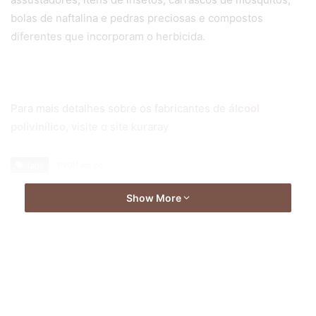
bolas de naftalina e pedras preciosas e compostos
diferentes que incorporam o herbicida.
Para mais detalhes sobre os fabricantes de
álcool
polivinílico
, visite o site kuraray
Tags
PVOH em pó
Show More