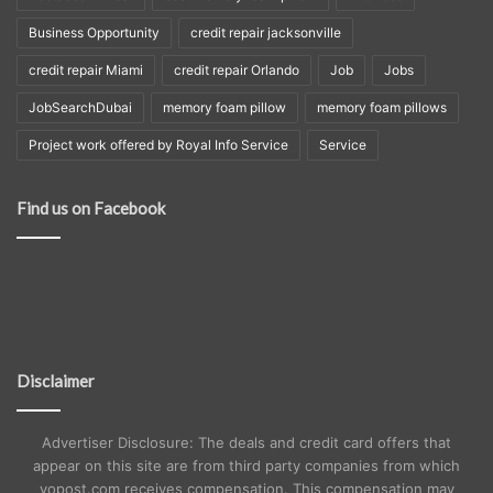
Business Opportunity
credit repair jacksonville
credit repair Miami
credit repair Orlando
Job
Jobs
JobSearchDubai
memory foam pillow
memory foam pillows
Project work offered by Royal Info Service
Service
Find us on Facebook
Disclaimer
Advertiser Disclosure: The deals and credit card offers that
appear on this site are from third party companies from which
yopost.com receives compensation. This compensation may