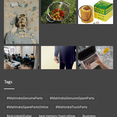
Tags
#MahindraGenuineParts
#MahindraGenuineSpareParts
#MahindraSparePartsOnline
#MahindraTruckParts
BestJobsInDubai
best memory foam pillow
Business