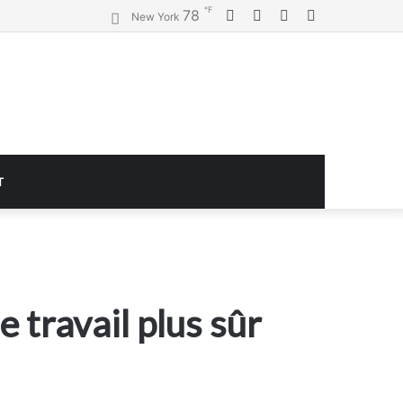
℉
Facebook
Twitter
YouTube
Instagram
78
New York
T
 travail plus sûr