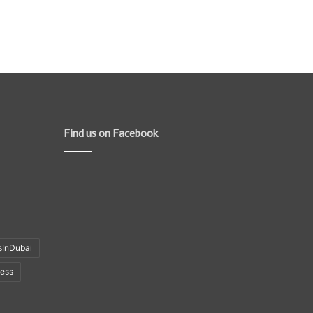
Find us on Facebook
sInDubai
ness