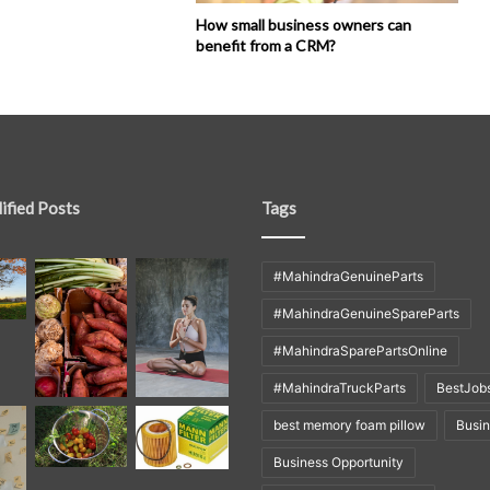
How small business owners can
benefit from a CRM?
ified Posts
Tags
#MahindraGenuineParts
#MahindraGenuineSpareParts
#MahindraSparePartsOnline
#MahindraTruckParts
BestJob
best memory foam pillow
Busi
Business Opportunity